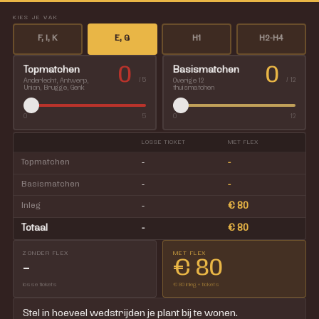
KIES JE VAK
F, I, K
E, G
H1
H2-H4
0
0
Topmatchen
Basismatchen
/ 5
/ 12
Anderlecht, Antwerp,
Overige 12
Union, Brugge, Genk
thuismatchen
0
5
0
12
LOSSE TICKET
MET FLEX
Topmatchen
-
-
Basismatchen
-
-
Inleg
-
€ 80
Totaal
-
€ 80
ZONDER FLEX
MET FLEX
-
€ 80
losse tickets
€ 80 inleg + tickets
Stel in hoeveel wedstrijden je plant bij te wonen.