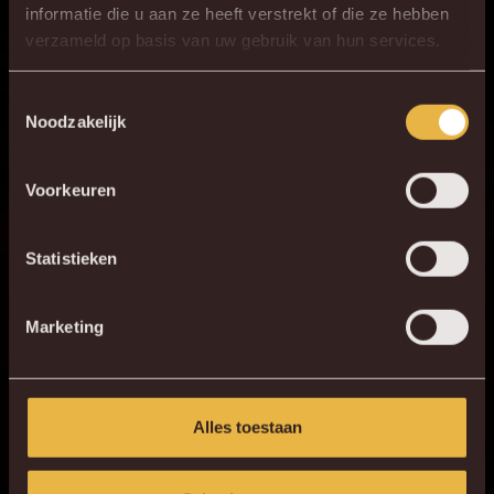
informatie die u aan ze heeft verstrekt of die ze hebben
×
verzameld op basis van uw gebruik van hun services.
DE NIEUWE KVM APP
Download de gloednieuwe KVM App nu via je
Toestemmingsselectie
Noodzakelijk
favoriete app store!
Voorkeuren
KV MECHELEN APP
Statistieken
Marketing
Alles toestaan