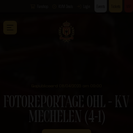
Fanshop
KVM Deals
Login
Events
Tickets
VIP
Gepubliceerd 08/04/2023 om 09:00
FOTOREPORTAGE OHL – KV
MECHELEN (4-1)