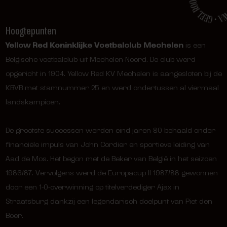
Hoogtepunten
Yellow Red Koninklijke Voetbalclub Mechelen
is een
Belgische voetbalclub uit Mechelen-Noord. De club werd
opgericht in 1904. Yellow Red KV Mechelen is aangesloten bij de
KBVB met stamnummer 25 en werd ondertussen al viermaal
landskampioen.
De grootste successen werden eind jaren 80 behaald onder
financiële impuls van John Cordier en sportieve leiding van
Aad de Mos. Het begon met de Beker van België in het seizoen
1986/87. Vervolgens werd de Europacup II 1987/88 gewonnen
door een 1-0-overwinning op titelverdediger Ajax in
Straatsburg dankzij een legendarisch doelpunt van Piet den
Boer.