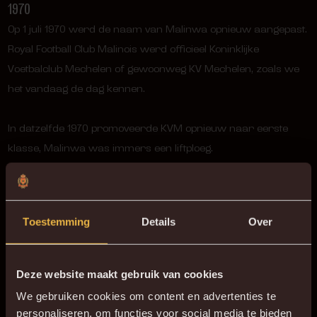
1970
Op 1 juli 1970 werd de naam van Malinwa opnieuw aangepast.
Royal Football Club Malinois werd officieel Koninklijke
Voetbalclub Mechelen of gewoonweg KV Mechelen, zoals we
het vandaag de dag kennen.
In datzelfde 1970 promoveerde KVM opnieuw naar eerste
klasse, Malinwa was immers een liftploeg.
1986 – 1989
Toestemming
Details
Over
De hoogdagen van het voetbal van Geel-Rood. Door een 1-0
overwinning tegen RFC Liègeois werd KV Mechelen in 1987
bekerwinnaar. Doelman Michel Preud’homme won datzelfde
Deze website maakt gebruik van cookies
jaar de Gouden schoen.
We gebruiken cookies om content en advertenties te
personaliseren, om functies voor social media te bieden