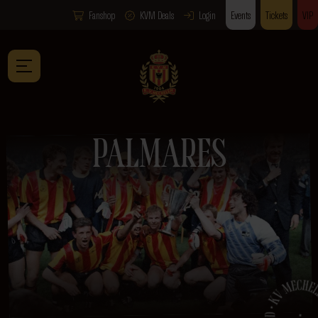
Fanshop
KVM Deals
Login
Events
Tickets
VIP
PALMARES