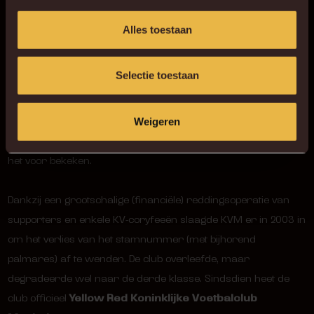
Alles toestaan
Selectie toestaan
Remember 2002 – 2003
Malinwa komt in woelig vaarwater terecht. De Financiële
Weigeren
middelen raken opgedroogd en toenmalige mecenas houdt
het voor bekeken.
Dankzij een grootschalige (financiële) reddingsoperatie van
supporters en enkele KV-coryfeeën slaagde KVM er in 2003 in
om het verlies van het stamnummer (met bijhorend
palmares) af te wenden. De club overleefde, maar
degradeerde wel naar de derde klasse. Sindsdien heet de
club officieel
Yellow Red Koninklijke Voetbalclub