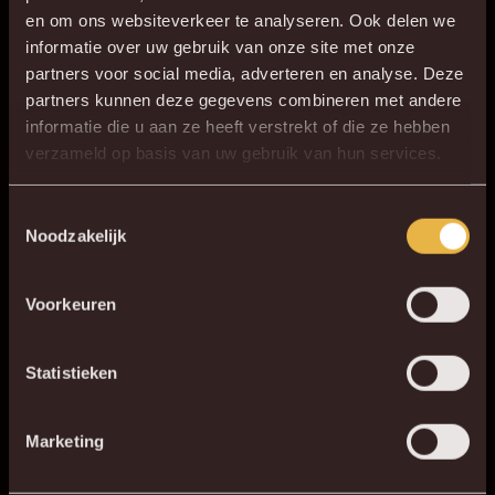
Het hoogtepunt van de clubgeschiedenis is het jaar 1988, want
en om ons websiteverkeer te analyseren. Ook delen we
toen won KV Mechelen de Europacup II door een 1-0
informatie over uw gebruik van onze site met onze
overwinning op titelverdediger Ajax in Straatsburg dankzij een
partners voor social media, adverteren en analyse. Deze
partners kunnen deze gegevens combineren met andere
legendarisch doelpunt van Piet den Boer. Een paar maanden
informatie die u aan ze heeft verstrekt of die ze hebben
later won KV ook de Europese Supercup in twee wedstrijden
verzameld op basis van uw gebruik van hun services.
tegen PSV.
Toestemmingsselectie
Noodzakelijk
Voorkeuren
Statistieken
Marketing