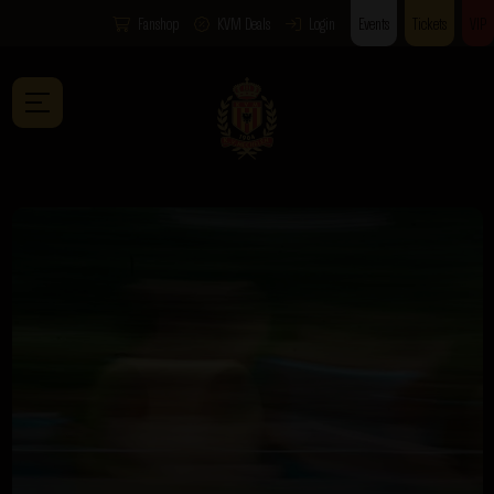
Fanshop
KVM Deals
Login
Events
Tickets
VIP