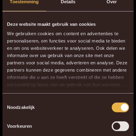
Toestemming
Details
Over
LEES MEER
Deze website maakt gebruik van cookies
Ticketregeling
We gebruiken cookies om content en advertenties te
personaliseren, om functies voor social media te bieden
LOSSE TICKETVERKOOP STANDARD,
en om ons websiteverkeer te analyseren. Ook delen we
WESTERLO & ANDERLECHT
informatie over uw gebruik van onze site met onze
partners voor social media, adverteren en analyse. Deze
LEES MEER
partners kunnen deze gegevens combineren met andere
informatie die u aan ze heeft verstrekt of die ze hebben
×
verzameld op basis van uw gebruik van hun services.
DE NIEUWE KVM APP
Livestream oefenmatch
WILLEM II – KV MECHELEN LIVESTREAM
Download de gloednieuwe KVM App nu via je
Toestemmingsselectie
Noodzakelijk
favoriete app store!
LEES MEER
Voorkeuren
KV MECHELEN APP