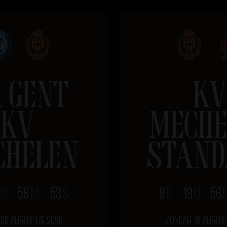
 GENT
KV
KV
MECHE
CHELEN
STAND
U
:
56
M
:
52
S
9
D
:
19
U
:
56
09 AUGUSTUS 2026
ZONDAG 16 AUGUS