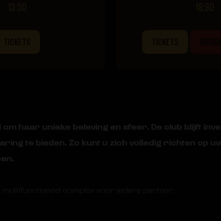
13:30
18:30
TICKETS
TICKETS
ARRA
m haar unieke beleving en sfeer. De club blijft inves
ng te bieden. Zo kunt u zich volledig richten op uw 
oen.
n multifunctioneel complex voor iedere partner.