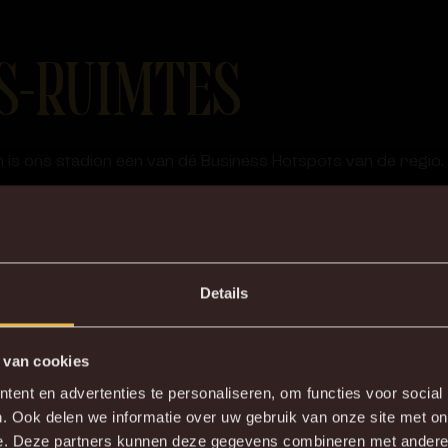
S-RUIMTES
 is ons stadion een van dé Business Hotspots van de regio
aties aangaan in een gemoedelijke sfeer.
CHAMPAGNEBAR
Details
 van cookies
DE NIEUWE KVM APP
ent en advertenties te personaliseren, om functies voor social
. Ook delen we informatie over uw gebruik van onze site met on
wnload de gloednieuwe KVM App nu via je favoriete app sto
e. Deze partners kunnen deze gegevens combineren met andere i