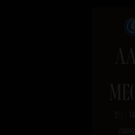
AA
ME
2
D
:
14
ZONDAG 