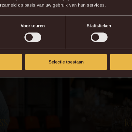
TS & CATERING
erzameld op basis van uw gebruik van hun services.
KV MECHELEN APP
Seat op Malinwa? Of dineert u graag mee voor aanvang van
Voorkeuren
Statistieken
Selectie toestaan
SS
K