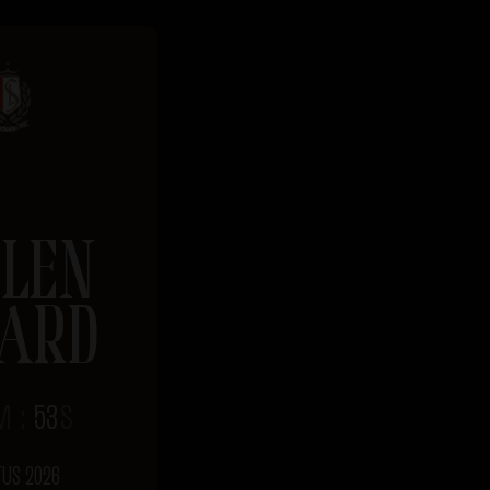
LEN
ARD
M
:
52
S
TUS 2026