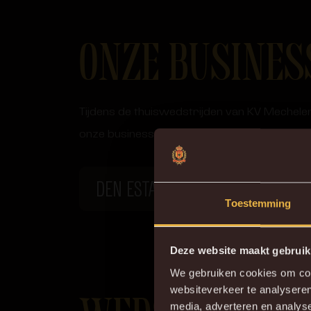
ONZE BUSINES
Tijdens de thuiswedstrijden van KV Mechelen
onze business- & netwerkruimtes nieuwe rel
DEN ESTAMINET
Toestemming
Deze website maakt gebruik
We gebruiken cookies om cont
websiteverkeer te analyseren
Do
media, adverteren en analys