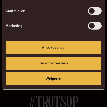
Statistieken
Marketing
KVM App op Android
UPDATE:
ALLES WAT GE
Blessurenieuws
Alles toestaan
MEDISCHE UPDATE
VAN MALINWA VERWACHT
LEES MEER
LEES MEER
Selectie toestaan
Weigeren
Malinwa op socials
#TROTSOP