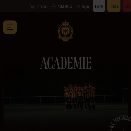
Fanshop
KVM Deals
Login
Events
Tickets
VIP
ACADEMIE