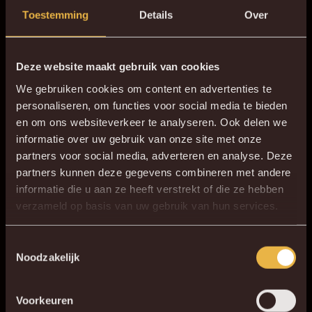
Toestemming
Details
Over
STANDARD
Deze website maakt gebruik van cookies
KV MECHELEN
We gebruiken cookies om content en advertenties te
personaliseren, om functies voor social media te bieden
en om ons websiteverkeer te analyseren. Ook delen we
30
D
:
5
U
:
50
M
:
17
S
informatie over uw gebruik van onze site met onze
partners voor social media, adverteren en analyse. Deze
ZATERDAG 05 SEPTEMBER 2026
partners kunnen deze gegevens combineren met andere
15:00
informatie die u aan ze heeft verstrekt of die ze hebben
verzameld op basis van uw gebruik van hun services.
Toestemmingsselectie
GEEL-ROOD
NIEUWS
Noodzakelijk
Voorkeuren