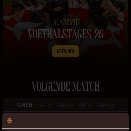
ACADEMIE
VOETBALSTAGES ’26
MEER INFO
VOLGENDE MATCH
KVM U18
KVM U16
KVM U15
KVM U14
KVM U13