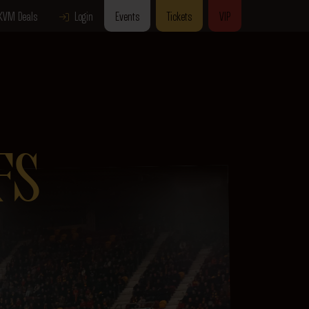
KVM Deals
Login
Events
Tickets
VIP
FS