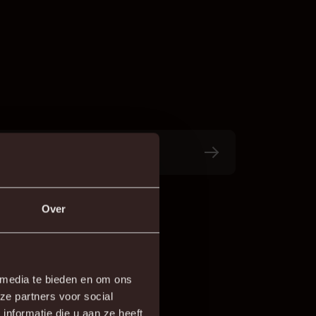
VEELGESTELDE VRAGEN
Over
 media te bieden en om ons
ze partners voor social
nformatie die u aan ze heeft