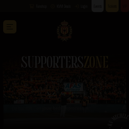
Fanshop
KVM Deals
Login
Events
Tickets
VIP
SUPPORTERS
ZONE