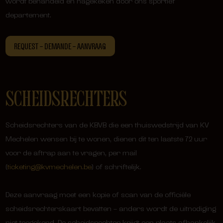
wordt behandeld en nagekeken door ons sportief
departement.
REQUEST – DEMANDE – AANVRAAG
SCHEIDSRECHTERS
Scheidsrechters van de KBVB die een thuiswedstrijd van KV
Mechelen wensen bij te wonen, dienen dit ten laatste 72 uur
voor de aftrap aan te vragen, per mail
(
ticketing@kvmechelen.be
) of schriftelijk.
Deze aanvraag moet een kopie of scan van de officiële
scheidsrechterskaart bevatten – anders wordt de uitnodiging
niet toegekend. De scheidsrechter krijgt een plaats afhankelijk