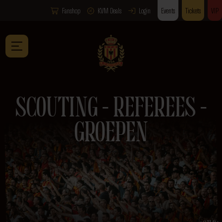
Fanshop
KVM Deals
Login
Events
Tickets
VIP
SCOUTING – REFEREES –
GROEPEN