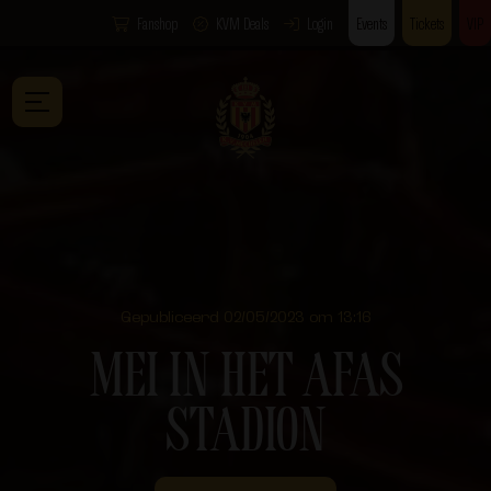
Fanshop
KVM Deals
Login
Events
Tickets
VIP
Gepubliceerd 02/05/2023 om 13:16
MEI IN HET AFAS
STADION