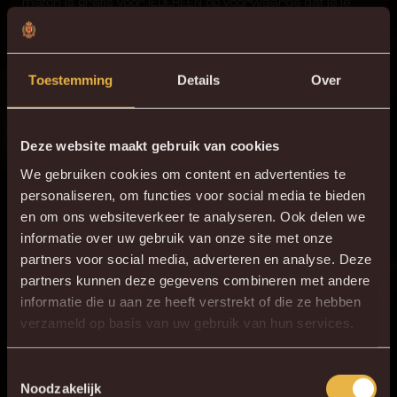
match is gratis voor IEDEREEN op voorwaarde dat je je
ticket vooraf aanvraagt via tickets.kvmechelen.be. Op de
dag van de match betaal je de gangbare tarieven.
Toestemming
Details
Over
17 MEI – OPENINGSCEREMONIE
WARMSTE SPELEN
Deze website maakt gebruik van cookies
We gebruiken cookies om content en advertenties te
Op woensdag 17 mei gaat de openingsceremonie van de
personaliseren, om functies voor social media te bieden
Special Olympics door in het AFAS Stadion. Toegang is
en om ons websiteverkeer te analyseren. Ook delen we
gratis zo lang de voorraad strekt. Op dit moment zijn er al
informatie over uw gebruik van onze site met onze
partners voor social media, adverteren en analyse. Deze
meer dan 9000 tickets de deur uit.
partners kunnen deze gegevens combineren met andere
informatie die u aan ze heeft verstrekt of die ze hebben
Benieuwd naar de artiesten die komen optreden? Neem
×
verzameld op basis van uw gebruik van hun services.
DE NIEUWE KVM APP
een kijkje op mechelen.be.
Download de gloednieuwe KVM App nu via je
Toestemmingsselectie
Noodzakelijk