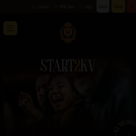
Fanshop
KVM Deals
Login
Events
Tickets
VIP
START
2
KV