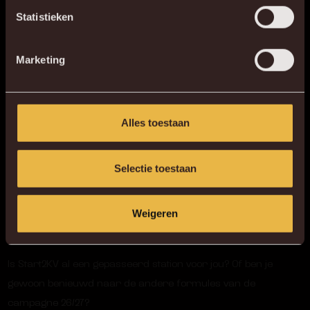
Statistieken
Marketing
Alles toestaan
Selectie toestaan
Weigeren
NIETS VOOR JOU?
Is Start2KV al een gepasseerd station voor jou? Of ben je
gewoon benieuwd naar de andere formules van de
campagne 26/27?