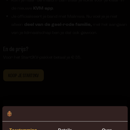
Kom je naar de match? Dan staat je ticket voor je klaar in
de nieuwe
KVM app
.
Je officialiseert je band met Malinwa. Nu voel je je niet
alleen
deel van de geel-rode familie,
met het aangaan
van je lidmaatschap ben je dat ook gewoon.
En de prijs?
Voor het Start2KV-pakket betaal je € 35.
KOOP JE START2KV