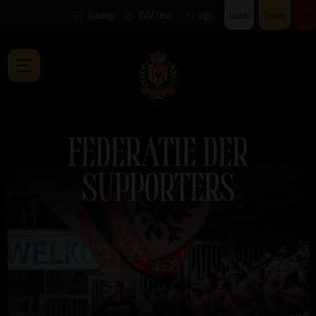
Fanshop
KVM Deals
Login
Events
Tickets
VIP
FEDERATIE DER
SUPPORTERS