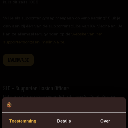
is, is dit zelfs 100%.
Wil je als supporter graag meegaan op verplaatsing? Sluit je
dan aan bij één van de supportersclubs van KV Mechelen. Je
kan ze allemaal terugvinden op de
website van het
supportersorgaan: malinwa.be
.
MALINWA.BE
SLO – Supporter Liasion Officer
Het supportersorgaan vaardigt ook twee SLO’s af. Zij doen
dienst als tussenpersoon tussen de supporters en de club. Zij
zijn het eerste aanspreekpunt voor fans die met vragen of
opmerkingen zitten over de werking van de club.
Toestemming
Details
Over