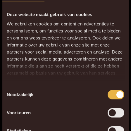
Zit je met vragen?
Richt je dan tot één van onze SLO’s:
Deze website maakt gebruik van cookies
We gebruiken cookies om content en advertenties te
Hans De Decker
personaliseren, om functies voor social media te bieden
Wim Verbelen
en om ons websiteverkeer te analyseren. Ook delen we
informatie over uw gebruik van onze site met onze
CONTACTEER ONZE SLO
partners voor social media, adverteren en analyse. Deze
partners kunnen deze gegevens combineren met andere
informatie die u aan ze heeft verstrekt of die ze hebben
×
verzameld op basis van uw gebruik van hun services.
DE NIEUWE KVM APP
Mooiste supportersmagazine van West-Europa
Elk jaar kruipen enkele supporters in hun pen om de Geel &
Download de gloednieuwe KVM App nu via je
Toestemmingsselectie
Noodzakelijk
Rood te vullen, het prachtige supportersmagazine van
favoriete app store!
Malinwa. Met drie uitvoeringen per jaar van telkens zo’n 100
Voorkeuren
bladzijden, een knap staaltje journalistiek. Benieuwd naar de
KV MECHELEN APP
verhalen in de Geel & Rood? Bestel dan nu je abo
op
geelenrood.be
Statistieken