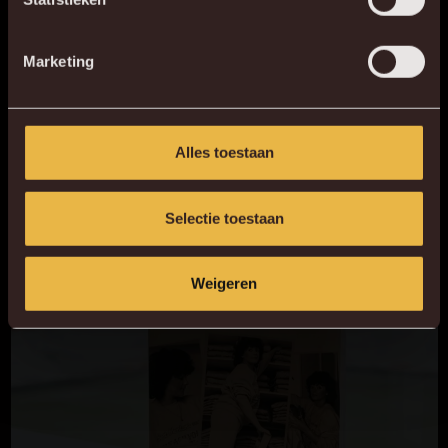
GEEL & ROOD
Marketing
Alles toestaan
Selectie toestaan
Weigeren