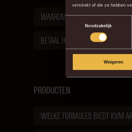
verstrekt of die ze hebben v
WAAROM ZIJN ER DIT SEIZOEN 
Toestemmingsselectie
Noodzakelijk
BETAAL IK DIT SEIZOEN MEER OF
Weigeren
PRODUCTEN
WELKE FORMULES BIEDT KVM AA