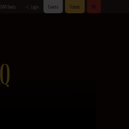
KVM Deals
Login
Events
Tickets
VIP
Q