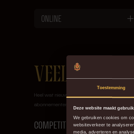
ONLINE
VEELGESTELD
Toestemming
Heel wat nieuwe producten en ontwikkelingen
abonnementencampagne kregen voor je op
Deze website maakt gebruik
We gebruiken cookies om cont
COMPETITIEFORMAT
websiteverkeer te analyseren
media, adverteren en analys