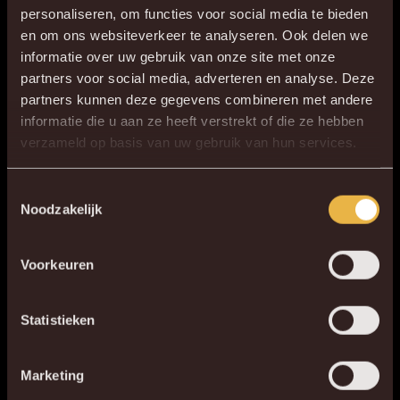
personaliseren, om functies voor social media te bieden
Vraag vrijblijvend uw offerte aan. Wij zorgen binnen de 24u
en om ons websiteverkeer te analyseren. Ook delen we
voor een antwoord.
informatie over uw gebruik van onze site met onze
partners voor social media, adverteren en analyse. Deze
VRAAG OFFERTE AAN
partners kunnen deze gegevens combineren met andere
informatie die u aan ze heeft verstrekt of die ze hebben
×
verzameld op basis van uw gebruik van hun services.
DE NIEUWE KVM APP
KWALITEITSVOLLE VOORZIENINGEN, FLEXIBEL EN VOLLEDIG OP
Download de gloednieuwe KVM App nu via je
Toestemmingsselectie
MAAT
Noodzakelijk
favoriete app store!
De eventlocaties van KV Mechelen zijn uitgerust met alle
moderne faciliteiten voor een professioneel en zorgeloos B2B-
Voorkeuren
KV MECHELEN APP
event. Al onze eventruimtes beschikken over snelle wifi voor
alle gasten en zijn perfect geschikt voor hybride meetings,
Statistieken
presentaties en digitale conferenties dankzij de aanwezige tv-
schermen en audiovisuele ondersteuning.
Marketing