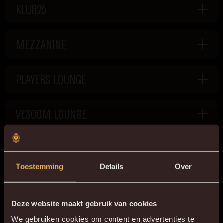
KLUB25
MEZZANINE
PLAYERS LOUNGE
VESCOM LOUNGE
GRAND KAVEE BY CORNET
Toestemming
Details
Over
OFFERTE BINNEN 24U
Deze website maakt gebruik van cookies
We gebruiken cookies om content en advertenties te