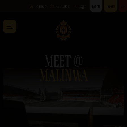
Fanshop
KVM Deals
Login
Events
Tickets
VIP
MEET @
MALINWA