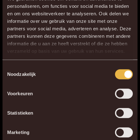
Voor supporters met wisselende agenda’s of met de ambitie
personaliseren, om functies voor social media te bieden
om een (paar) keer per seizoen een wedstrijd mee te pikken
en om ons websiteverkeer te analyseren. Ook delen we
Achter de Kazerne.
informatie over uw gebruik van onze site met onze
partners voor social media, adverteren en analyse. Deze
partners kunnen deze gegevens combineren met andere
informatie die u aan ze heeft verstrekt of die ze hebben
×
verzameld op basis van uw gebruik van hun services.
DE NIEUWE KVM APP
Download de gloednieuwe KVM App nu via je
Toestemmingsselectie
Noodzakelijk
favoriete app store!
VOOR DE TROUWE TICKETKOPER
FLEX
Voorkeuren
KV MECHELEN APP
ALLE INFO
Statistieken
Marketing