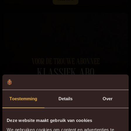
VOOR DE TROUWE ABONNEE
KLASSIEK ABO
ALLE INFO
Toestemming
Details
Over
Deze website maakt gebruik van cookies
ANDERE FORMULES
We gebruiken cookies om content en advertenties te