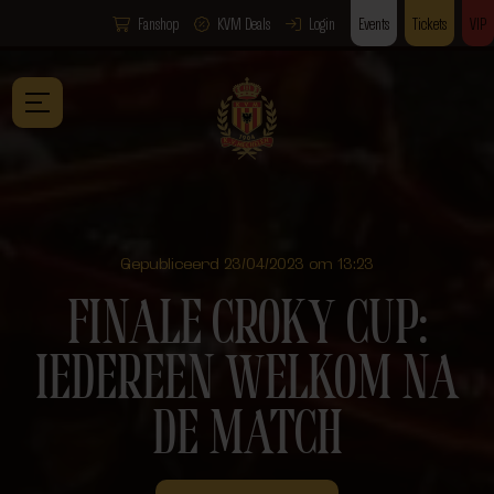
Fanshop
KVM Deals
Login
Events
Tickets
VIP
Gepubliceerd 23/04/2023 om 13:23
FINALE CROKY CUP:
IEDEREEN WELKOM NA
DE MATCH