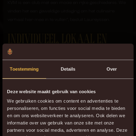
KVM is een club met een mooie en rijke geschiedenis. We
vinden het een geweldige uitdaging om het culinaire
verhaal hier mee in te vullen”, besluit Laureyssen.
INDIVIDUEEL, LOKAAL EN
ZERO WASTE
“We zijn erg tevreden met deze samenwerking. De
Toestemming
Details
Over
eetcultuur in de topsportwereld kende de laatste jaren
een enorme boost.”, vertelt Directeur Gert Van Dyck. “De
Deze website maakt gebruik van cookies
Sportchefs focussen zich op ieder detail en baseren zich
op het individuele profiel van de speler en de intensiteit van
We gebruiken cookies om content en advertenties te
personaliseren, om functies voor social media te bieden
de inspanning die geleverd werd of moet worden.”
en om ons websiteverkeer te analyseren. Ook delen we
informatie over uw gebruik van onze site met onze
“Bovendien zorgt deze samenwerking ervoor dat we op
partners voor social media, adverteren en analyse. Deze
het eind van de rit ook een pak minder voeding in de