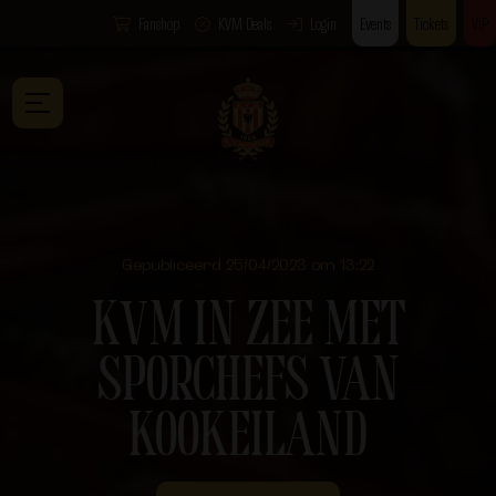
Fanshop
KVM Deals
Login
Events
Tickets
VIP
Gepubliceerd 25/04/2023 om 13:22
KVM IN ZEE MET
SPORCHEFS VAN
KOOKEILAND