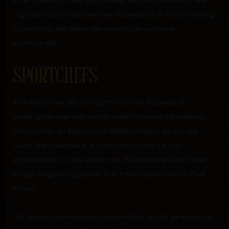
In de zoektocht naar dat tikkeltje extra liet Malinwa haar
oog vallen op de diensten van Kookeiland en haar afdeling
Sportchefs, een bekende naam in de culinaire
sportwereld.
SPORTCHEFS
Al enkele jaren zijn de Sportchefs van Kookeiland
voedingspartner van onder meer mountainbike teams
Cannondale en Specialized. Wielerploegen als Soudal-
Quick-Step, Rabobank en Lotto behoorden tot hun
sportklanten. En ook atleten als de Borlées en Nafi Thiam
krijgen begeleiding tijdens hun trainingskampen in Zuid-
Afrika.
Ook tijdens internationale wedstrijden wordt gerekend op