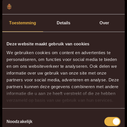
absoluut voor Malinwa spelen. Het voelt alsof de verloren
zoon weer thuis is.”
Toestemming
Details
Over
Deze website maakt gebruik van cookies
We gebruiken cookies om content en advertenties te
personaliseren, om functies voor social media te bieden
en om ons websiteverkeer te analyseren. Ook delen we
informatie over uw gebruik van onze site met onze
BEKIJK HET EERSTE
partners voor social media, adverteren en analyse. Deze
partners kunnen deze gegevens combineren met andere
INTERVIEW MET ONZE
informatie die u aan ze heeft verstrekt of die ze hebben
NIEUWSTE AANWINST
verzameld op basis van uw gebruik van hun services.
Toestemmingsselectie
Noodzakelijk