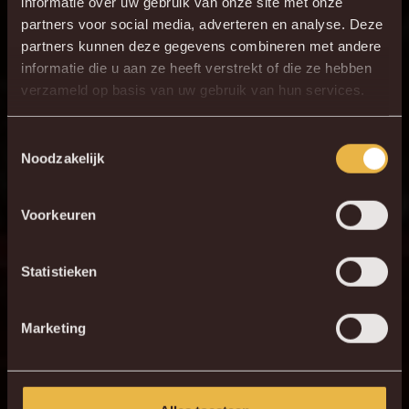
informatie over uw gebruik van onze site met onze
uit.”
partners voor social media, adverteren en analyse. Deze
partners kunnen deze gegevens combineren met andere
informatie die u aan ze heeft verstrekt of die ze hebben
verzameld op basis van uw gebruik van hun services.
Toestemmingsselectie
Noodzakelijk
Voorkeuren
Statistieken
Marketing