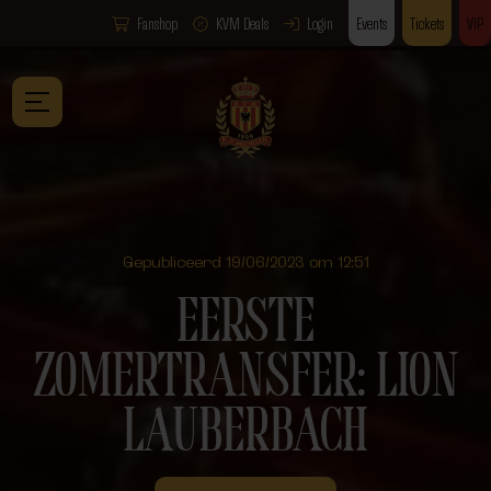
Fanshop
KVM Deals
Login
Events
Tickets
VIP
Gepubliceerd 19/06/2023 om 12:51
EERSTE
ZOMERTRANSFER: LION
LAUBERBACH