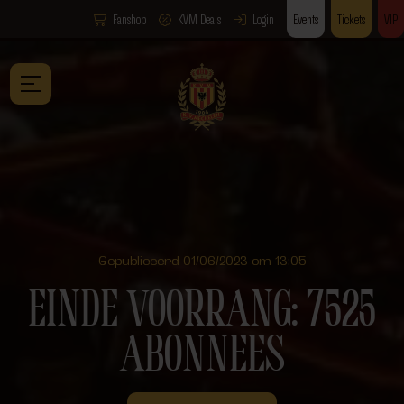
Fanshop
KVM Deals
Login
Events
Tickets
VIP
Gepubliceerd 01/06/2023 om 13:05
EINDE VOORRANG: 7525
ABONNEES