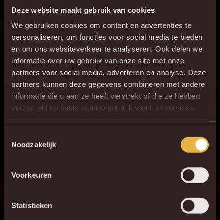
Nu heb je als supporter nog een week de tijd om te
Deze website maakt gebruik van cookies
profiteren van de voordeelperiode. Koop je je abo voor 8
We gebruiken cookies om content en advertenties te
juni, dan doe je zo’n 20% voordeel tegenover de prijzen die
personaliseren, om functies voor social media te bieden
vanaf 9 juni van toepassing zijn.
en om ons websiteverkeer te analyseren. Ook delen we
informatie over uw gebruik van onze site met onze
partners voor social media, adverteren en analyse. Deze
partners kunnen deze gegevens combineren met andere
informatie die u aan ze heeft verstrekt of die ze hebben
verzameld op basis van uw gebruik van hun services.
Toestemmingsselectie
Noodzakelijk
Voorkeuren
Statistieken