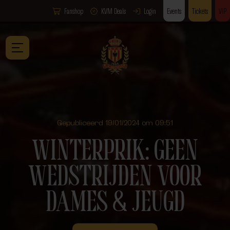
Fanshop
KVM Deals
Login
Events
Tickets
VIP
Gepubliceerd 19/01/2024 om 09:51
WINTERPRIK: GEEN
WEDSTRIJDEN VOOR
DAMES & JEUGD