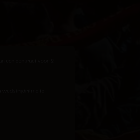
lman een contract voor 2
m wedstrijdritme te