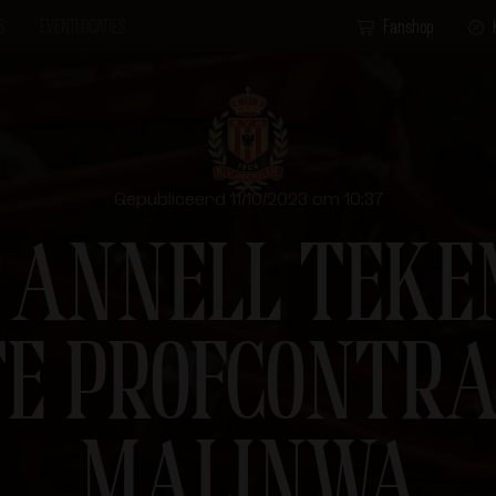
S
EVENTLOCATIES
Fanshop
Gepubliceerd 11/10/2023 om 10:37
 ANNELL TEKEN
E PROFCONTRA
MALINWA