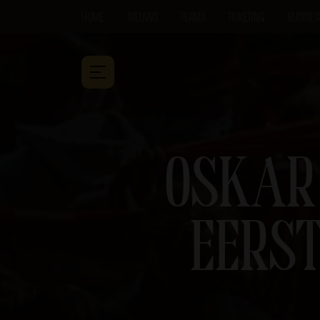
HOME
NIEUWS
TEAMS
TICKETING
BUSINES
OSKAR
EERST