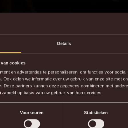
Details
 van cookies
DE NIEUWE KVM APP
ent en advertenties te personaliseren, om functies voor social
. Ook delen we informatie over uw gebruik van onze site met on
wnload de gloednieuwe KVM App nu via je favoriete app sto
e. Deze partners kunnen deze gegevens combineren met andere i
erzameld op basis van uw gebruik van hun services.
KV MECHELEN APP
Voorkeuren
Statistieken