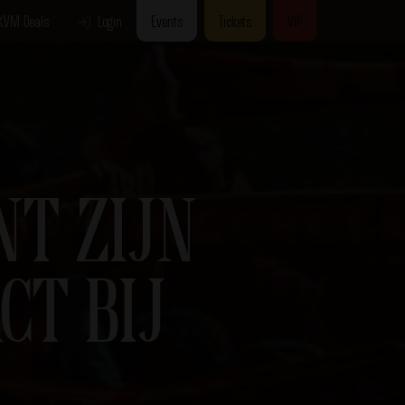
KVM Deals
Login
Events
Tickets
VIP
T ZIJN
CT BIJ