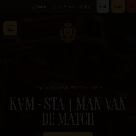
Fanshop
KVM Deals
Login
Events
Tickets
VIP
Gepubliceerd 21/12/2023 om 10:02
KVM – STA ⎮ MAN VAN
DE MATCH