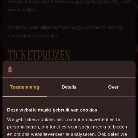
met de bus van een erkende supportersclub van Malinwa
mee te bollen.
Tickets kunnen alleen aangevraagd worden bij één van
deze erkende busclubs.
TICKETPRIJZEN
Voor alle duidelijkheid: er worden GEEN losse tickets
verkocht, noch in voorverkoop in de Ticket- & Fanshop van
Toestemming
Details
Over
KV Mechelen, noch op de dag van de wedstrijd aan het
bezoekersloket in Vorst. Ticketprijzen zijn devolgende:
Deze website maakt gebruik van cookies
We gebruiken cookies om content en advertenties te
personaliseren, om functies voor social media te bieden
en om ons websiteverkeer te analyseren. Ook delen we