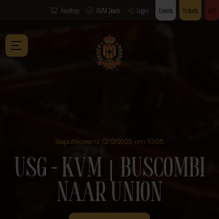
Fanshop
KVM Deals
Login
Events
Tickets
VIP
Gepubliceerd 12/12/2023 om 10:05
USG – KVM ⎮ BUSCOMBI
NAAR UNION