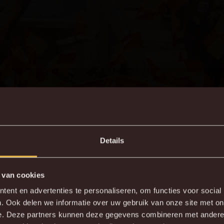
Details
 van cookies
DE NIEUWE KVM APP
ent en advertenties te personaliseren, om functies voor social
. Ook delen we informatie over uw gebruik van onze site met on
wnload de gloednieuwe KVM App nu via je favoriete app sto
e. Deze partners kunnen deze gegevens combineren met andere i