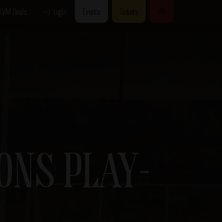
KVM Deals
Login
Events
Tickets
VIP
ONS PLAY-