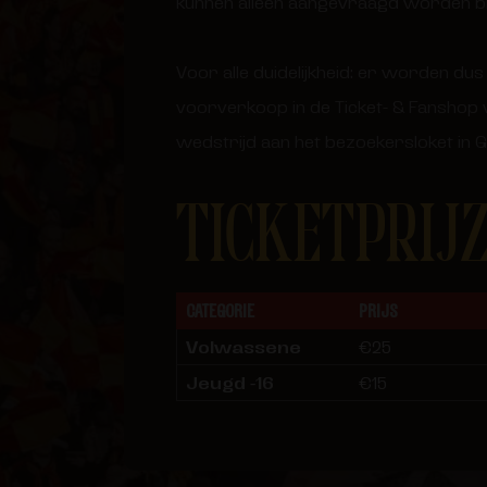
kunnen alleen aangevraagd worden bi
Voor alle duidelijkheid: er worden dus
voorverkoop in de Ticket- & Fanshop
wedstrijd aan het bezoekersloket in G
TICKETPRIJ
CATEGORIE
PRIJS
Volwassene
€25
Jeugd -16
€15