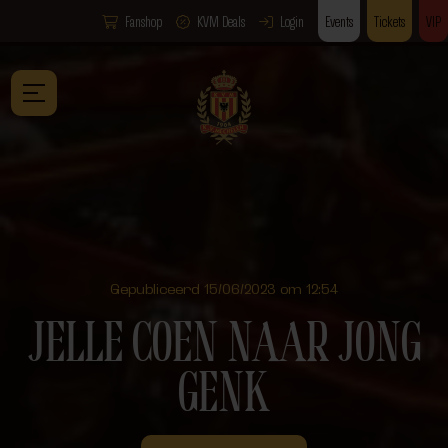
Fanshop
KVM Deals
Login
Events
Tickets
VIP
Gepubliceerd 15/06/2023 om 12:54
JELLE COEN NAAR JONG
GENK