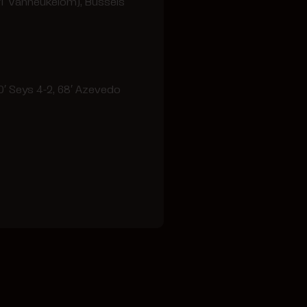
1′ Vanheukelom), Bussels
 50′ Seys 4-2, 68′ Azevedo