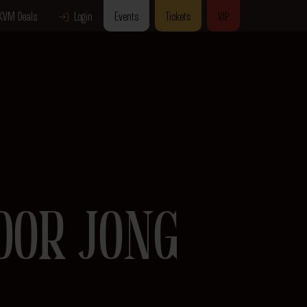
KVM Deals
Login
Events
Tickets
VIP
OOR JONG