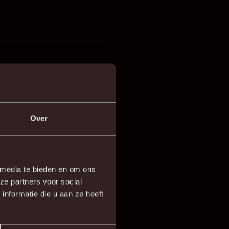
Over
 media te bieden en om ons
ze partners voor social
nformatie die u aan ze heeft