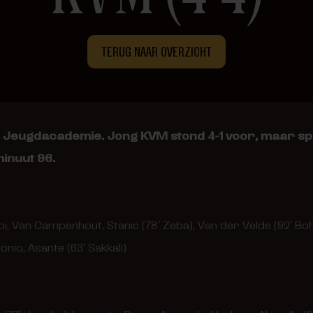
TERUG NAAR OVERZICHT
e Jeugdacademie. Jong KVM stond 4-1 voor, maar spee
minuut 96.
rbi, Van Campenhout, Stanic (78′ Zeba), Van der Velde (92′ Bo
nio, Asante (63′ Sakkali)