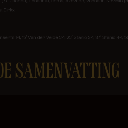
77′ Jacobs), Lenaerts, Doms, Azevedo, Vanhaen, Noviello (9
s, Dirkx
naerts 1-1, 15′ Van der Velde 2-1, 22′ Stanic 3-1, 37′ Stanic 4-1,
 DE SAMENVATTING