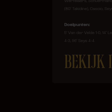
Wertelaers, Schuermans (
(80′ Takidine), Cascio, Sey
Doelpunten:
5′ Van der Velde 1-0, 14′ Le
4-3, 96′ Seys 4-4
BEKIJK