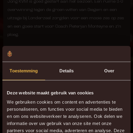
Jong KVM is goed gestart aan het seizoen. Een ruime 3-0
overwinning tegen de groen-witten van Diegem en een
uitzege bij Londerzeel zorgden voor een mooie zes op zes
en een goeie start voor Coach Pieterjan Monteyne en z’n
ploeg.
Kom jong KV Mechelen zeker eens aanmoedigen tijdens
een van haar thuiswedstrijden op de velden van KSV
Bornem.
Toestemming
Details
Over
Deze website maakt gebruik van cookies
We gebruiken cookies om content en advertenties te
personaliseren, om functies voor social media te bieden
en om ons websiteverkeer te analyseren. Ook delen we
informatie over uw gebruik van onze site met onze
partners voor social media, adverteren en analyse. Deze