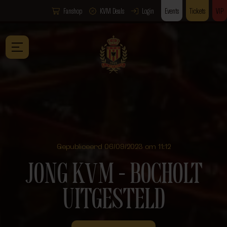
Fanshop
KVM Deals
Login
Events
Tickets
VIP
Gepubliceerd 06/09/2023 om 11:12
JONG KVM – BOCHOLT
UITGESTELD