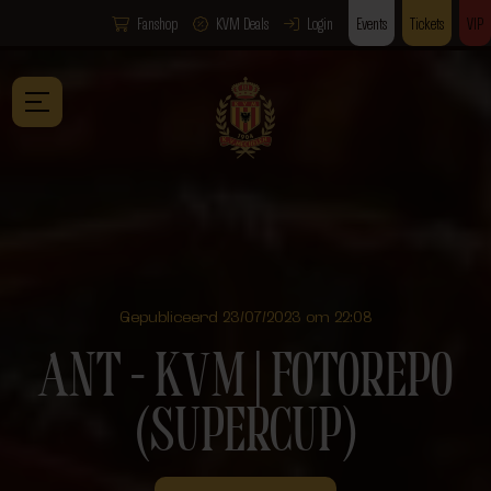
Fanshop
KVM Deals
Login
Events
Tickets
VIP
Gepubliceerd 23/07/2023 om 22:08
ANT – KVM | FOTOREPO
(SUPERCUP)