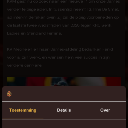
KVM gaat nu op zoek naar een nieuwe T1 om onze Dames
verder te begeleiden. In tussentijd neemt T2, Inne De Smet,
ad interim de taken over. Zij zal de ploeg voorbereiden op
de laatste twee wedstrijden van 2023 tegen KRC Genk
Ladies en Standard Fémina.
KV Mechelen en haar Dames-afdeling bedanken Farid
voor al zijn werk, en wensen hem veel succes in zijn
verdere carrière.
Toestemming
Details
Over