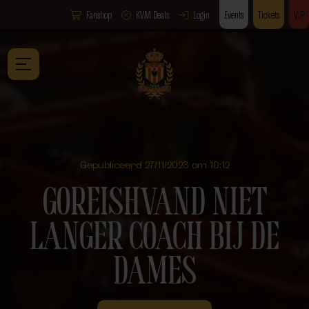
Fanshop
KVM Deals
Login
Events
Tickets
VIP
Gepubliceerd 27/11/2023 om 10:12
GOREISHVAND NIET
LANGER COACH BIJ DE
DAMES