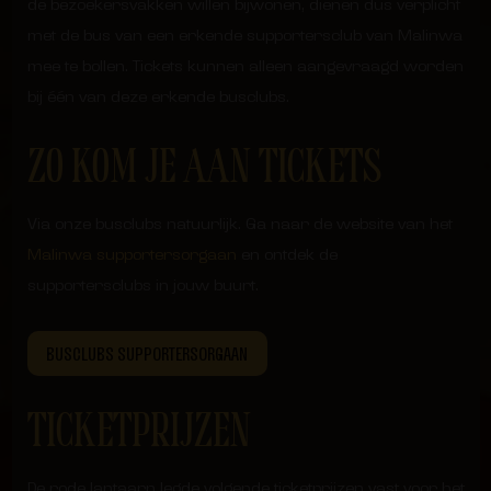
de bezoekersvakken willen bijwonen, dienen dus verplicht
met de bus van een erkende supportersclub van Malinwa
mee te bollen. Tickets kunnen alleen aangevraagd worden
bij één van deze erkende busclubs.
ZO KOM JE AAN TICKETS
Via onze busclubs natuurlijk. Ga naar de website van het
Malinwa supportersorgaan
en ontdek de
supportersclubs in jouw buurt.
BUSCLUBS SUPPORTERSORGAAN
TICKETPRIJZEN
De rode lantaarn legde volgende ticketprijzen vast voor het