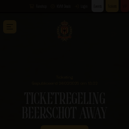
Fanshop
KVM Deals
Login
Events
Tickets
VIP
Ticketing
Gepubliceerd 24/02/2025 om 13:32
TICKETREGELING
BEERSCHOT AWAY