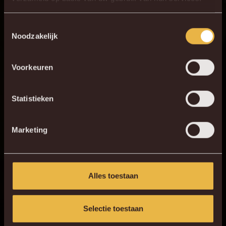
DE NIEUWE KVM APP
1 - 0
Download de gloednieuwe KVM App nu via je
Toestemmingsselectie
Noodzakelijk
favoriete app store!
HERBELEEF DE MATCH
Voorkeuren
KV MECHELEN APP
Statistieken
Marketing
Alles toestaan
Selectie toestaan