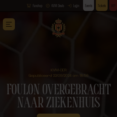
Fanshop
KVM Deals
Login
Events
Tickets
VIP
KVM-CER
Gepubliceerd 22/09/2024 om 18:56
FOULON OVERGEBRACHT
NAAR ZIEKENHUIS