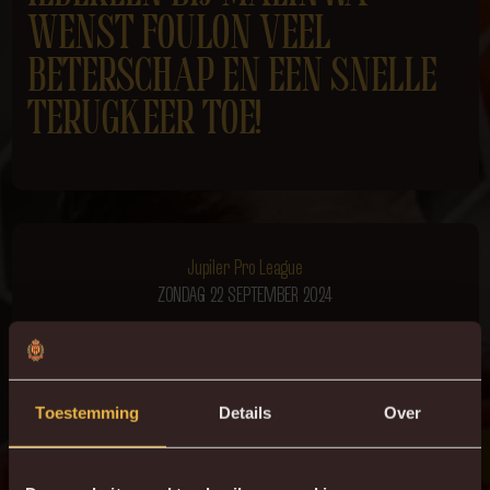
WENST FOULON VEEL
BETERSCHAP EN EEN SNELLE
TERUGKEER TOE!
Jupiler Pro League
ZONDAG 22 SEPTEMBER 2024
Toestemming
Details
Over
2 - 0