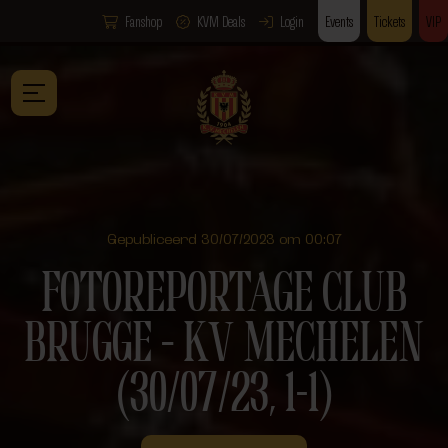
Fanshop
KVM Deals
Login
Events
Tickets
VIP
Gepubliceerd 30/07/2023 om 00:07
FOTOREPORTAGE CLUB
BRUGGE – KV MECHELEN
(30/07/23, 1-1)