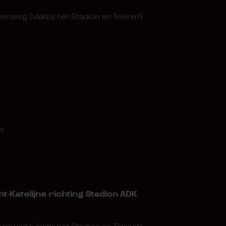
enweg (vlakbij het Stadion en Telenet)
ts
int-Katelijne richting Stadion ADK
enweg (vlakbij het Stadion en Telenet)