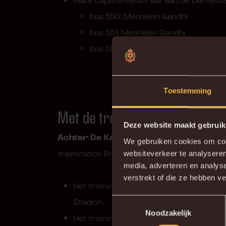
bus 550: Mechelen Gandhi
bus 551: Mechelen Gandhi
bus 552: Mechelen Gandhi
Toestemming
Met de trein
Deze website maakt gebruik
Achter De Kazerne
ligt centraal tussen A
We gebruiken cookies om cont
treinstation Brussels Airport in Mechelen, 
websiteverkeer te analyseren
media, adverteren en analys
verstrekt of die ze hebben v
Het treinstation Mechelen-Nekkerspoel lig
Stadion.
Toestemmingsselectie
Noodzakelijk
Het treinstation Mechelen ligt op 2,5 ki