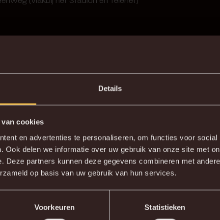
Details
 van cookies
ntwerpen, Brussel, Gent, Leuven en Brussels Airport. Op 11 m
ent en advertenties te personaliseren, om functies voor social
van Brussel Centrum en Antwerpen doe je er gemiddeld slec
. Ook delen we informatie over uw gebruik van onze site met on
e. Deze partners kunnen deze gegevens combineren met andere i
erzameld op basis van uw gebruik van hun services.
t het dichtst bij het Stadion. Op zowat 12 minuten (1 kilomet
Voorkeuren
Statistieken
lometer (31 minuten stappen) van het Stadion. Van aan het tre