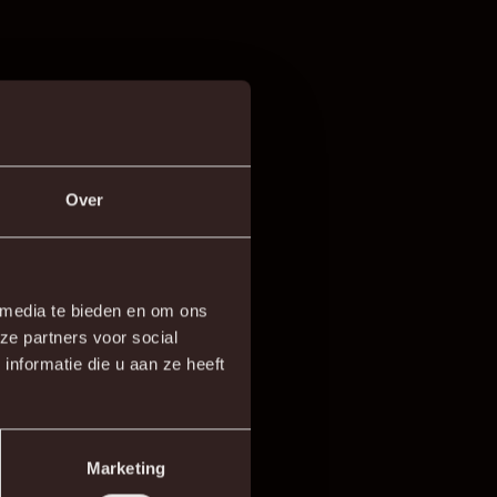
Over
inuten ben je van het
 media te bieden en om ons
hts 25 à 30 minuten over.
ze partners voor social
nformatie die u aan ze heeft
er) ben je te voet aan het
Marketing
instation Mechelen kan je