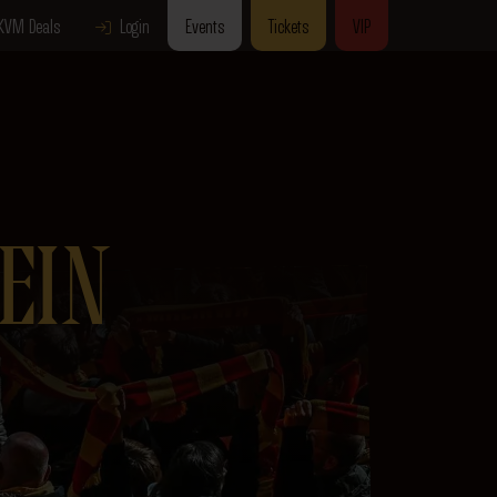
KVM Deals
Login
Events
Tickets
VIP
EIN