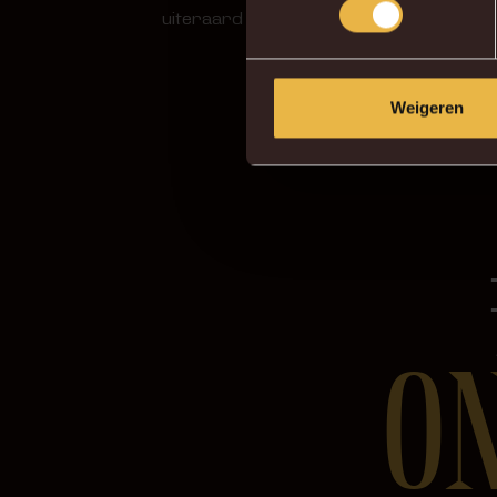
uiteraard ook een Blue-bike lenen of de
Weigeren
O