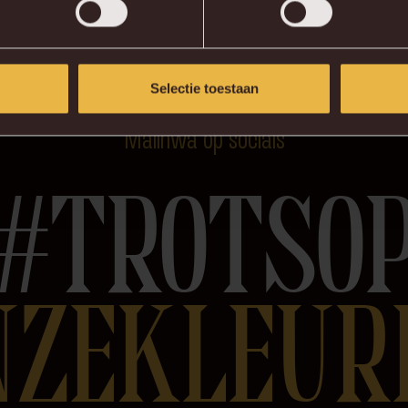
 bus nemen.
Selectie toestaan
Malinwa op socials
#TROTSO
NZEKLEUR