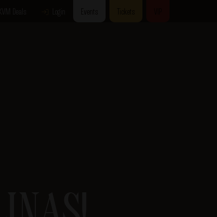
KVM Deals
Login
Events
Tickets
VIP
INAS!