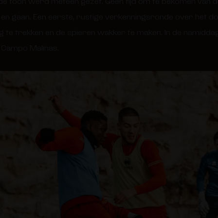
de toon werd meteen gezet. Geen tijd om te bekomen van d
 en gaan. Een eerste, rustige verkenningsronde over het do
 te trekken en de spieren wakker te maken. In de namidda
n Campo Malinas.