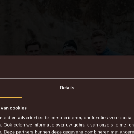
Details
 van cookies
DE NIEUWE KVM APP
ent en advertenties te personaliseren, om functies voor social
. Ook delen we informatie over uw gebruik van onze site met on
wnload de gloednieuwe KVM App nu via je favoriete app sto
e. Deze partners kunnen deze gegevens combineren met andere i