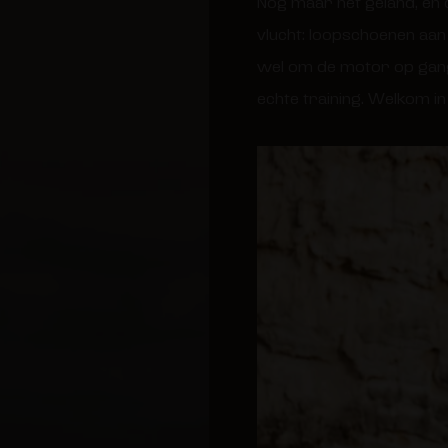
Nog maar net geland, en 
vlucht: loopschoenen aan
wel om de motor op gang
echte training. Welkom i