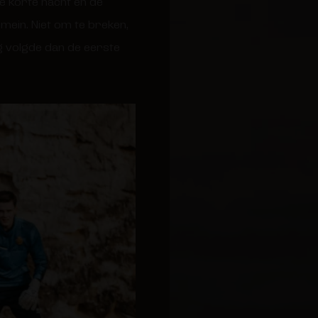
e korte nacht en de
mein. Niet om te breken,
g volgde dan de eerste