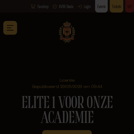
Fanshop
KVM Deals
Login
Events
Tickets
VIP
Licentie
Gepubliceerd 29/05/2026 om 09:44
ELITE 1 VOOR ONZE
ACADEMIE