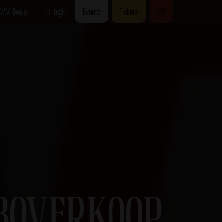
KVM Deals
Login
Events
Tickets
VIP
BOVERKOOP