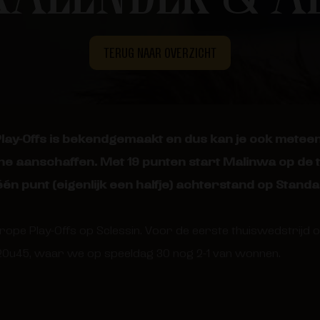
TERUG NAAR OVERZICHT
Play-Offs is bekendgemaakt en dus kan je ook metee
e aanschaffen. Met 19 punten start Malinwa op de t
én punt (eigenlijk een halfje) achterstand op Standa
rope Play-Offs op Sclessin. Voor de eerste thuiswedstrij
 20u45, waar we op speeldag 30 nog 2-1 van wonnen.