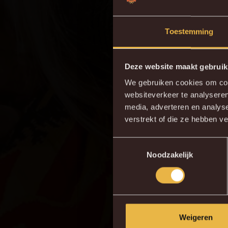
Toestemming
Deze website maakt gebruik
We gebruiken cookies om cont
websiteverkeer te analyseren
Do
media, adverteren en analys
verstrekt of die ze hebben v
Toestemmingsselectie
Noodzakelijk
Weigeren