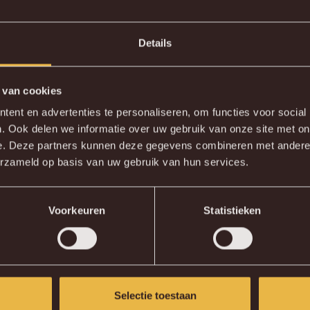
Details
 van cookies
DE NIEUWE KVM APP
ent en advertenties te personaliseren, om functies voor social
. Ook delen we informatie over uw gebruik van onze site met on
wnload de gloednieuwe KVM App nu via je favoriete app sto
e. Deze partners kunnen deze gegevens combineren met andere i
erzameld op basis van uw gebruik van hun services.
KV MECHELEN APP
Voorkeuren
Statistieken
Selectie toestaan