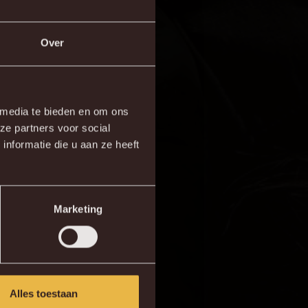
Over
×
 media te bieden en om ons
ze partners voor social
re!
nformatie die u aan ze heeft
Marketing
Alles toestaan