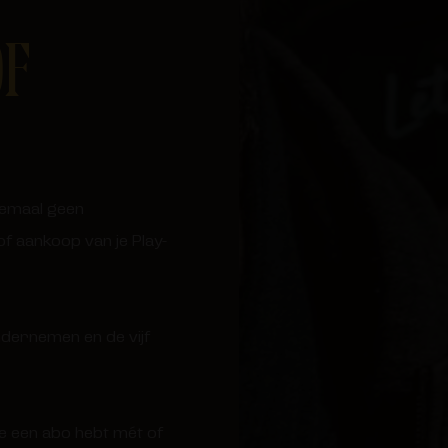
OF
lemaal geen
f aankoop van je Play-
ndernemen en de vijf
je een abo hebt mét of