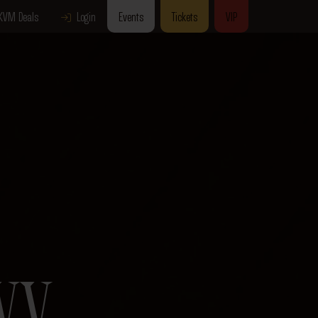
KVM Deals
Login
Events
Tickets
VIP
TVV