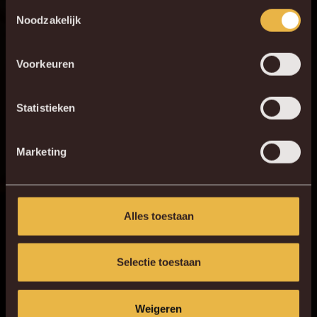
Download de gloednieuwe KVM App nu via je
Toestemmingsselectie
Noodzakelijk
favoriete app store!
Voorkeuren
KV MECHELEN APP
Statistieken
Marketing
Alles toestaan
Selectie toestaan
Weigeren