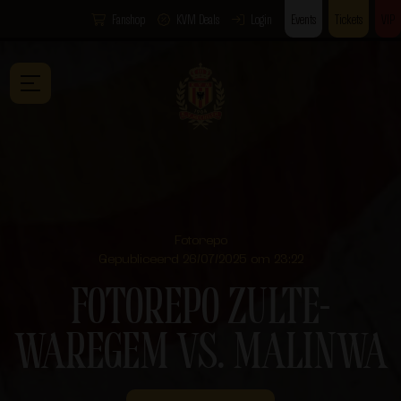
Fanshop
KVM Deals
Login
Events
Tickets
VIP
Fotorepo
Gepubliceerd 26/07/2025 om 23:22
FOTOREPO ZULTE-
WAREGEM VS. MALINWA