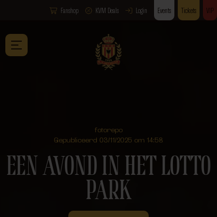
Fanshop
KVM Deals
Login
Events
Tickets
VIP
fotorepo
Gepubliceerd 03/11/2025 om 14:58
EEN AVOND IN HET LOTTO
PARK