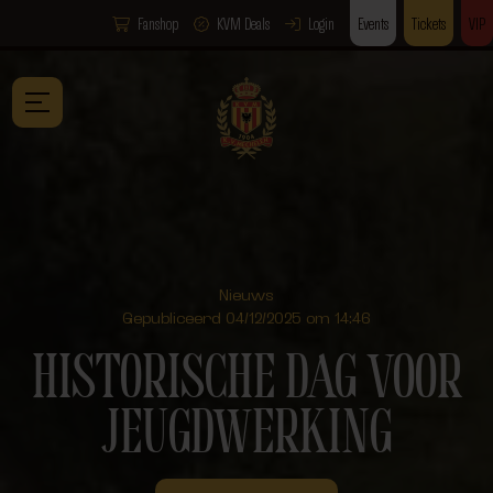
Fanshop
KVM Deals
Login
Events
Tickets
VIP
Nieuws
Gepubliceerd 04/12/2025 om 14:46
HISTORISCHE DAG VOOR
JEUGDWERKING