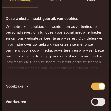
Toestemming
Details
Over
Frank Lagast. “Al vele tientallen jaren zoeken we naar een
betere plek waar we met onze jeugd terechtkunnen. Dit is
een grote stap voor de verdere opwaardering &
Deze website maakt gebruik van cookies
professionalisering van onze jeugdwerking. Op de
We gebruiken cookies om content en advertenties te
terreinen van De Nekker zullen nog enkele nodige
personaliseren, om functies voor social media te bieden
en om ons websiteverkeer te analyseren. Ook delen we
investeringen gebeuren om hier een optimale jeugdsite uit
informatie over uw gebruik van onze site met onze
te bouwen.”
partners voor social media, adverteren en analyse. Deze
partners kunnen deze gegevens combineren met andere
LIERSESTEENWEG WORDT
informatie die u aan ze heeft verstrekt of die ze hebben
BASECAMP
verzameld op basis van uw gebruik van hun services.
Toestemmingsselectie
KV Mechelen zal de site op de Liersesteenweg die vrijkomt,
Noodzakelijk
inrichten als basecamp voor de A-ploeg. “Ook daar gaan
we enkele belangrijke investeringen doen. We kijken
Voorkeuren
ernaar uit om jullie binnenkort de modaliteiten en