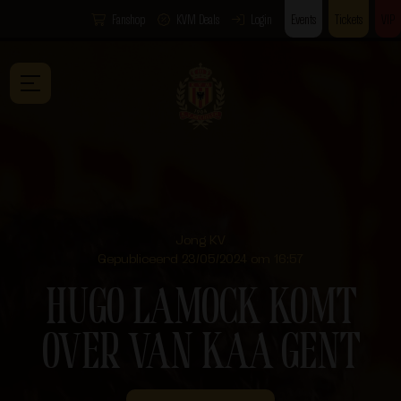
Fanshop
KVM Deals
Login
Events
Tickets
VIP
Jong KV
Gepubliceerd 23/05/2024 om 16:57
HUGO LAMOCK KOMT
OVER VAN KAA GENT