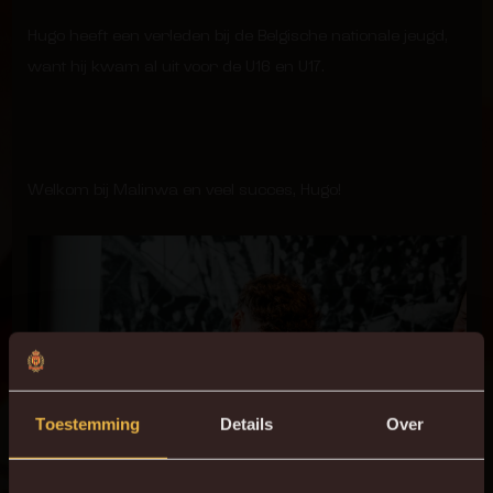
Hugo heeft een verleden bij de Belgische nationale jeugd,
want hij kwam al uit voor de U16 en U17.
Welkom bij Malinwa en veel succes, Hugo!
Toestemming
Details
Over