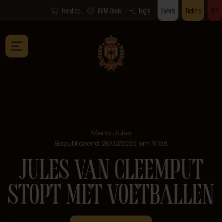
Fanshop
KVM Deals
Login
Events
Tickets
VIP
Merci Jules
Gepubliceerd 28/02/2025 om 17:58
JULES VAN CLEEMPUT
STOPT MET VOETBALLEN