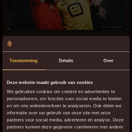
Maar Jules kon zeker ook voetballen, denk aan de
splijtende pas die hij gaf in de eerste thuiswedstrijd van
het seizoen na de promotie tegen KRC Genk.
Toestemming
Details
Over
Deze website maakt gebruik van cookies
We gebruiken cookies om content en advertenties te
personaliseren, om functies voor social media te bieden
en om ons websiteverkeer te analyseren. Ook delen we
informatie over uw gebruik van onze site met onze
partners voor social media, adverteren en analyse. Deze
partners kunnen deze gegevens combineren met andere