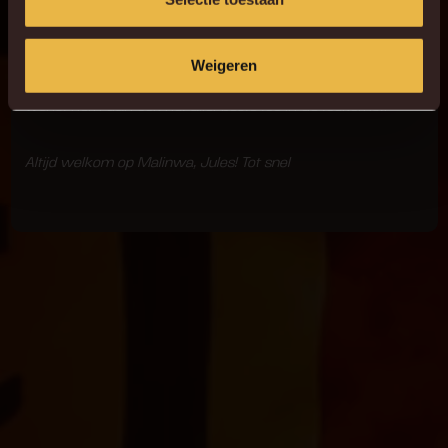
MERCI JULES
Weigeren
Met Jules verliest Malinwa een man van het huis. De club
wenst hem dan ook het allerbeste toe in de toekomst.
Altijd welkom op Malinwa, Jules! Tot snel