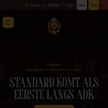
Fanshop
KVM Deals
Login
Events
Tickets
VIP
Kalender
Gepubliceerd 18/06/2026 om 13:05
STANDARD KOMT ALS
EERSTE LANGS ADK