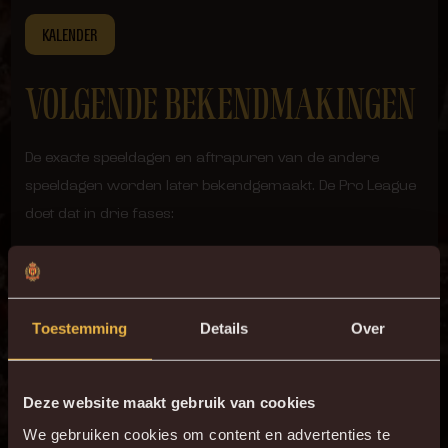
KALENDER
VOLGENDE BEKENDMAKINGEN
De exacte speeldagen en aftrapuren van de andere
speeldagen worden later bekendgemaakt. De Pro League
doet dat in drie fases:
1 september – na afloop van de Europese voorrondes
8 december – na afloop van de Europese groepsfase
9 februari – na de kwartfinales van de Croky Cup
Toestemming
Details
Over
Hou onze kanalen in de gaten voor verdere updates over
Deze website maakt gebruik van cookies
ticketing en het speelschema.
We gebruiken cookies om content en advertenties te