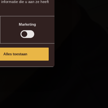
re!
nformatie die u aan ze heeft
Marketing
Alles toestaan