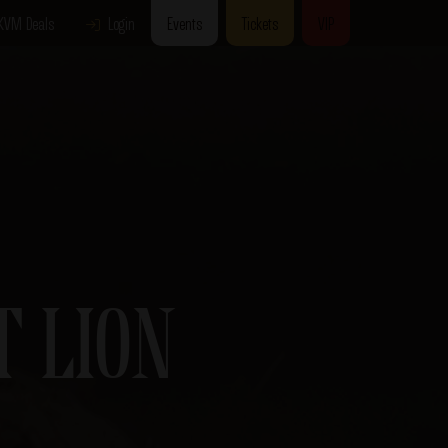
KVM Deals
Login
Events
Tickets
VIP
 LION