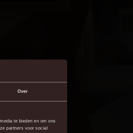
Over
×
 media te bieden en om ons
ze partners voor social