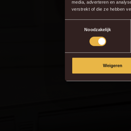
Do
media, adverteren en analys
verstrekt of die ze hebben v
Toestemmingsselectie
Noodzakelijk
Weigeren