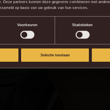
wnload de gloednieuwe KVM App nu via je favoriete app sto
e. Deze partners kunnen deze gegevens combineren met andere i
erzameld op basis van uw gebruik van hun services.
KV MECHELEN APP
Voorkeuren
Statistieken
Selectie toestaan