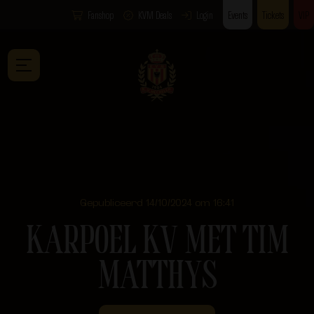
Fanshop
KVM Deals
Login
Events
Tickets
VIP
Gepubliceerd 14/10/2024 om 16:41
KARPOEL KV MET TIM
MATTHYS