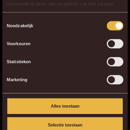
×
verzameld op basis van uw gebruik van hun services.
DE NIEUWE KVM APP
Download de gloednieuwe KVM App nu via je
Toestemmingsselectie
Noodzakelijk
favoriete app store!
Voorkeuren
KV MECHELEN APP
Statistieken
Marketing
Alles toestaan
Selectie toestaan