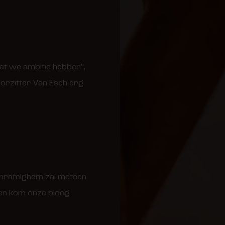
at we ambitie hebben”,
orzitter Van Esch erg
anrafelghem zal meteen
n en kom onze ploeg