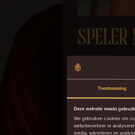
SPELER 
“Ik ben uitermate blij da
Directeur Tim Matthys. “D
kiest. Hij is een speler 
wapens om in de strijd te
Toestemming
Deze website maakt gebruik
We gebruiken cookies om cont
websiteverkeer te analyseren
media, adverteren en analys