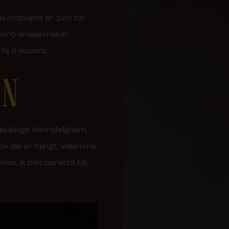
ki ontpopte er zich tot
d Patro smaakmaker
ij 6 assists.
EN
 gelukkige Vanrafelghem.
ce die er hangt, vielen me
men. Ik ben oprecht blij