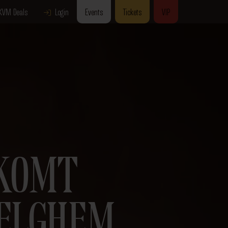
KVM Deals
Login
Events
Tickets
VIP
LKOMT
FELGHEM