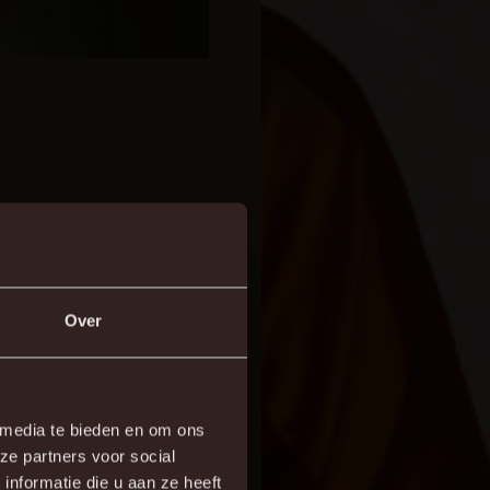
halen”, vertelt Sportief
 Kiki voor ons project
ebben we opnieuw extra
Over
 media te bieden en om ons
ze partners voor social
nformatie die u aan ze heeft