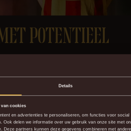
MET POTENTIEEL
t we een speler met zo’n potentieel als Keano naar KV kunnen 
e concurrentie was niet min, dus we zijn zeer tevreden dat
met veel creativiteit en scorend vermogen. Met hem erbij h
 gooien.”
Details
 van cookies
ent en advertenties te personaliseren, om functies voor social
. Ook delen we informatie over uw gebruik van onze site met on
e. Deze partners kunnen deze gegevens combineren met andere i