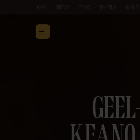
HOME
NIEUWS
TEAMS
TICKETING
BUSINES
GEEL
KEANO 