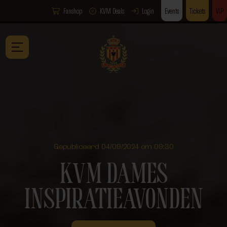
Fanshop
KVM Deals
Login
Events
Tickets
VIP
Gepubliceerd 04/09/2024 om 09:30
KVM DAMES
INSPIRATIEAVONDEN