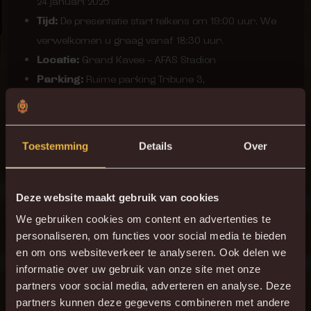
24 januari 2025
Tijd:
De presentatie start telkens om 19:00 uur. We
verwelkomen u graag vanaf 18:30 uur.
Locatie:
Grand Kavee – AFAS Stadion
Parking:
Ruime parking Tribune 3,
Ziekebeemdenstraat 5, 2800 Mechelen
Wat te verwachten?
Toestemming
Details
Over
De sprekers zullen een toegankelijke uitleg geven over de
meest voorkomende blessures in het vrouwenvoetbal,
zoals knie- en enkelblessures, en hoe deze voorkomen en
Deze website maakt gebruik van cookies
behandeld kunnen worden. Naast de medische aspecten,
We gebruiken cookies om content en advertenties te
wordt ook ingegaan op de belangrijke rol van
personaliseren, om functies voor social media te bieden
en om ons websiteverkeer te analyseren. Ook delen we
fysiotherapie en revalidatie.
informatie over uw gebruik van onze site met onze
partners voor social media, adverteren en analyse. Deze
Deze avond biedt een unieke kans om te leren van experts
partners kunnen deze gegevens combineren met andere