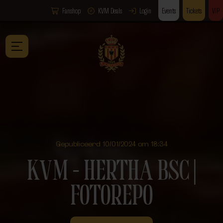
Fanshop
KVM Deals
Login
Events
Tickets
VIP
Gepubliceerd 10/01/2024 om 18:34
KVM – HERTHA BSC |
FOTOREPO