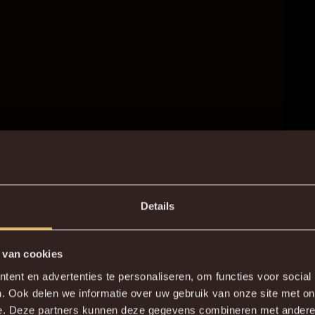
Details
 van cookies
DE NIEUWE KVM APP
ent en advertenties te personaliseren, om functies voor social
. Ook delen we informatie over uw gebruik van onze site met on
wnload de gloednieuwe KVM App nu via je favoriete app sto
e. Deze partners kunnen deze gegevens combineren met andere i