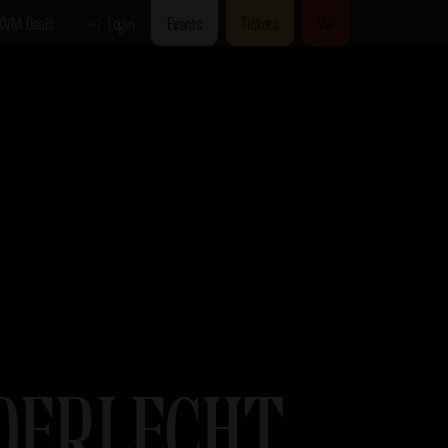
KVM Deals
Login
Events
Tickets
VIP
DERLECHT